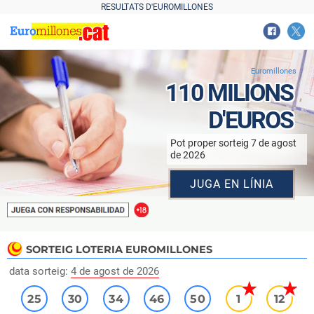
RESULTATS D'EUROMILLONES
Euromillones
110 MILIONS
D'EUROS
Pot proper sorteig 7 de agost
de 2026
JUGA EN LÍNIA
SORTEIG
LOTERIA EUROMILLONES
data sorteig:
4 de agost de 2026
25
30
34
46
50
1
12