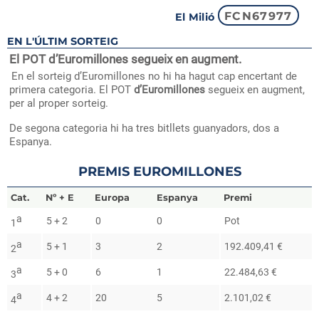
FCN67977
El Milió
EN L'ÚLTIM SORTEIG
El POT d’Euromillones segueix en augment.
En el sorteig d’Euromillones no hi ha hagut cap encertant de
primera categoria. El POT
d’Euromillones
segueix en augment,
per al proper sorteig.
De segona categoria hi ha tres bitllets guanyadors, dos a
Espanya.
PREMIS EUROMILLONES
Europa
Espanya
a
5 + 2
0
0
Pot
1
a
5 + 1
3
2
192.409,41 €
2
a
5 + 0
6
1
22.484,63 €
3
a
4 + 2
20
5
2.101,02 €
4