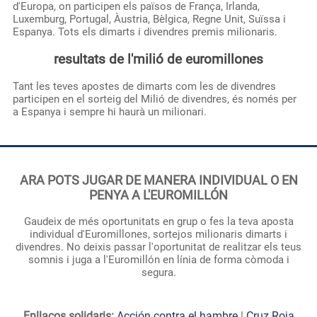
d'Europa, on participen els països de França, Irlanda,
Luxemburg, Portugal, Àustria, Bèlgica, Regne Unit, Suïssa i
Espanya. Tots els dimarts i divendres premis milionaris.
resultats de l'milió de euromillones
Tant les teves apostes de dimarts com les de divendres
participen en el sorteig del Milió de divendres, és només per
a Espanya i sempre hi haurà un milionari.
ARA POTS JUGAR DE MANERA INDIVIDUAL O EN
PENYA A L'EUROMILLÓN
Gaudeix de més oportunitats en grup o fes la teva aposta
individual d'Euromillones, sortejos milionaris dimarts i
divendres. No deixis passar l'oportunitat de realitzar els teus
somnis i juga a l'Euromillón en línia de forma còmoda i
segura.
Enllaços solidaris:
Acción contra el hambre
|
Cruz Roja