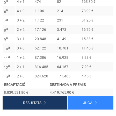
a
4 + 1
474
82
163,30 €
5
a
4 + 0
1.106
214
73,99 €
6
a
3 + 2
1.122
231
51,25 €
7
a
2 + 2
17.126
3.473
16,79 €
8
a
3 + 1
20.848
4.149
15,38 €
9
a
3 + 0
52.122
10.781
11,46 €
10
a
1 + 2
87.386
16.928
8,28 €
11
a
2 + 1
316.485
64.167
7,20 €
12
a
2 + 0
824.628
171.465
4,45 €
13
RECAPTACIÓ
DESTINADA A PREMIS
8.839.531,80 €
4.419.765,90 €