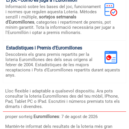
El joc - Como es juga a l'Euromillón
Informació sobre les bases del joc, funcionament
i normes que regulen aquesta Loteria. Mètodes
senzill i múltiple,
sortejos setmanals
d'Euromillones
, categories i repartiment de premis, pot
mínim garantit. Tota la informació necessària per jugar a
l'Euromillón i optar a premis milionaris.
Estadístiques i Premis d'Euromillones
Descobreix els grans premis repartits per la
loteria Euromillones des dels seus orígens al
febrer de 2004. Estadístiques de les majors
recaptacions i Pots d'Euromillones repartits durant aquests
anys.
Lloc flexible i adaptable a qualsevol dispositiu. Ara pots
consultar la loteria Euromillones des del teu mòbil, IPhone,
Pad, Tablet PC o IPad. Escrutini i números premiats tots els
dimarts i divendres.
proper sorteig
Euromillones
: 7 de agost de 2026
Mantén-te informat dels resultats de la loteria més gran