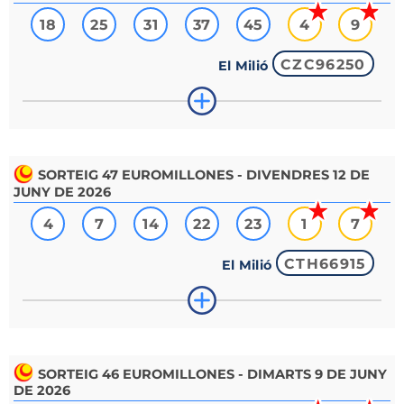
18
25
31
37
45
4
9
CZC96250
El Milió
SORTEIG
47
EUROMILLONES - DIVENDRES 12 DE
JUNY DE 2026
4
7
14
22
23
1
7
CTH66915
El Milió
SORTEIG
46
EUROMILLONES - DIMARTS 9 DE JUNY
DE 2026