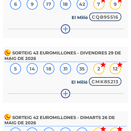
6
9
17
18
42
7
9
CQB95516
El Milió
SORTEIG
43
EUROMILLONES - DIVENDRES 29 DE
MAIG DE 2026
5
14
18
31
35
2
12
CMK85213
El Milió
SORTEIG
42
EUROMILLONES - DIMARTS 26 DE
MAIG DE 2026