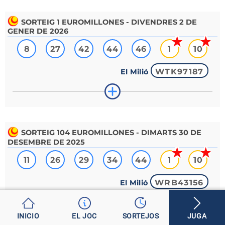
SORTEIG
1
EUROMILLONES - DIVENDRES 2 DE
GENER DE 2026
8
27
42
44
46
1
10
WTK97187
El Milió
SORTEIG
104
EUROMILLONES - DIMARTS 30 DE
DESEMBRE DE 2025
11
26
29
34
44
1
10
WRB43156
El Milió