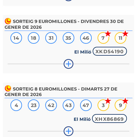
SORTEIG
9
EUROMILLONES - DIVENDRES 30 DE
GENER DE 2026
14
18
31
35
46
7
11
XKD54190
El Milió
SORTEIG
8
EUROMILLONES - DIMARTS 27 DE
GENER DE 2026
4
23
42
43
47
3
9
XHX86869
El Milió