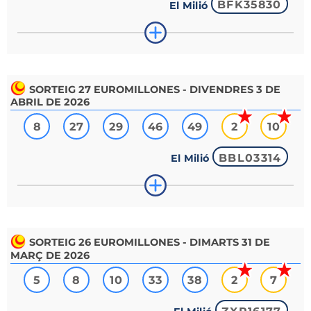
BFK35830
El Milió
SORTEIG
27
EUROMILLONES - DIVENDRES 3 DE
ABRIL DE 2026
8
27
29
46
49
2
10
BBL03314
El Milió
SORTEIG
26
EUROMILLONES - DIMARTS 31 DE
MARÇ DE 2026
5
8
10
33
38
2
7