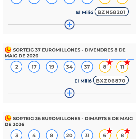
BZN58201
El Milió
SORTEIG
37
EUROMILLONES - DIVENDRES 8 DE
MAIG DE 2026
2
17
19
34
37
8
11
BXZ06870
El Milió
SORTEIG
36
EUROMILLONES - DIMARTS 5 DE MAIG
DE 2026
3
4
8
20
31
6
8