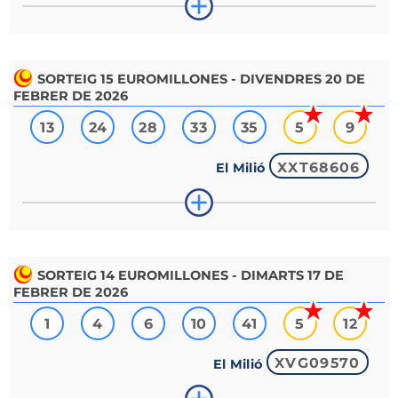
SORTEIG
15
EUROMILLONES - DIVENDRES 20 DE
FEBRER DE 2026
13
24
28
33
35
5
9
XXT68606
El Milió
SORTEIG
14
EUROMILLONES - DIMARTS 17 DE
FEBRER DE 2026
1
4
6
10
41
5
12
XVG09570
El Milió