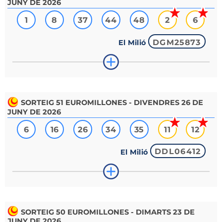
JUNY DE 2026
1
8
37
44
48
2
6
DGM25873
El Milió
SORTEIG
51
EUROMILLONES - DIVENDRES 26 DE
JUNY DE 2026
6
16
26
34
35
11
12
DDL06412
El Milió
SORTEIG
50
EUROMILLONES - DIMARTS 23 DE
JUNY DE 2026