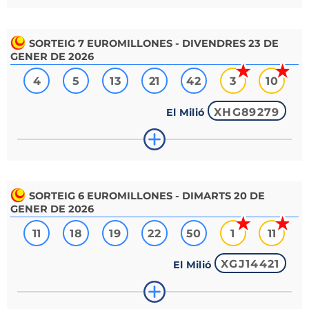
SORTEIG
7
EUROMILLONES - DIVENDRES 23 DE
GENER DE 2026
4
5
13
21
42
3
10
XHG89279
El Milió
SORTEIG
6
EUROMILLONES - DIMARTS 20 DE
GENER DE 2026
11
18
19
22
50
1
11
XGJ14421
El Milió