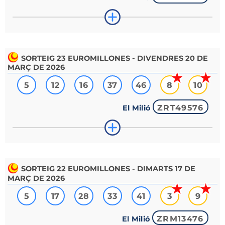
SORTEIG
23
EUROMILLONES - DIVENDRES 20 DE
MARÇ DE 2026
5
12
16
37
46
8
10
ZRT49576
El Milió
SORTEIG
22
EUROMILLONES - DIMARTS 17 DE
MARÇ DE 2026
5
17
28
33
41
3
9
ZRM13476
El Milió