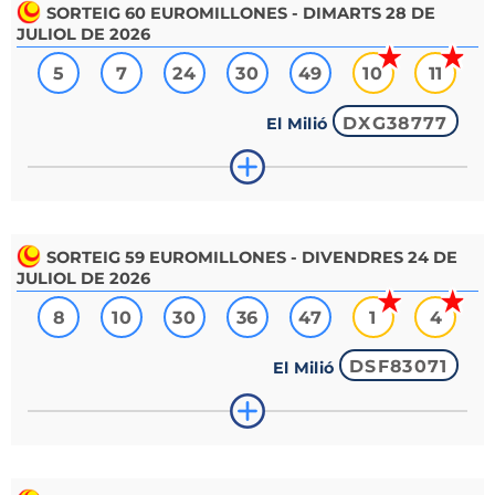
SORTEIG
60
EUROMILLONES - DIMARTS 28 DE
JULIOL DE 2026
5
7
24
30
49
10
11
DXG38777
El Milió
SORTEIG
59
EUROMILLONES - DIVENDRES 24 DE
JULIOL DE 2026
8
10
30
36
47
1
4
DSF83071
El Milió