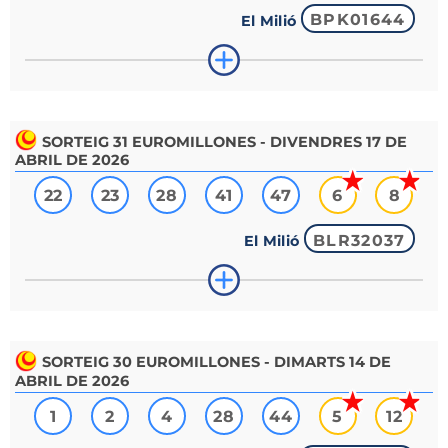
BPK01644
El Milió
SORTEIG
31
EUROMILLONES - DIVENDRES 17 DE
ABRIL DE 2026
22
23
28
41
47
6
8
BLR32037
El Milió
SORTEIG
30
EUROMILLONES - DIMARTS 14 DE
ABRIL DE 2026
1
2
4
28
44
5
12