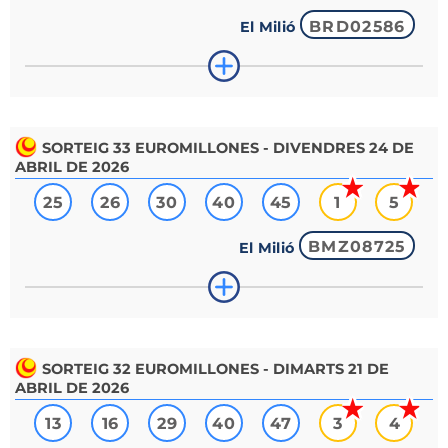
BRD02586
El Milió
SORTEIG
33
EUROMILLONES - DIVENDRES 24 DE
ABRIL DE 2026
25
26
30
40
45
1
5
BMZ08725
El Milió
SORTEIG
32
EUROMILLONES - DIMARTS 21 DE
ABRIL DE 2026
13
16
29
40
47
3
4