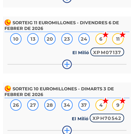
SORTEIG
11
EUROMILLONES - DIVENDRES 6 DE
FEBRER DE 2026
10
13
20
23
24
6
11
XPM07137
El Milió
SORTEIG
10
EUROMILLONES - DIMARTS 3 DE
FEBRER DE 2026
26
27
28
34
37
4
9
XPH70542
El Milió