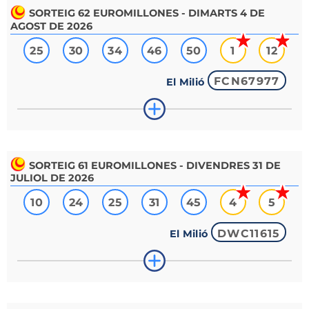
SORTEIG
62
EUROMILLONES - DIMARTS 4 DE
AGOST DE 2026
25
30
34
46
50
1
12
FCN67977
El Milió
SORTEIG
61
EUROMILLONES - DIVENDRES 31 DE
JULIOL DE 2026
10
24
25
31
45
4
5
DWC11615
El Milió