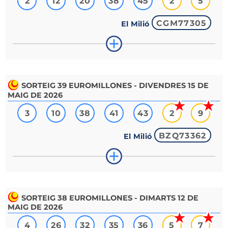
2
12
20
38
45
2
5
CGM77305
El Milió
SORTEIG
39
EUROMILLONES - DIVENDRES 15 DE
MAIG DE 2026
3
10
38
41
43
2
9
BZQ73362
El Milió
SORTEIG
38
EUROMILLONES - DIMARTS 12 DE
MAIG DE 2026
4
26
32
35
36
5
7