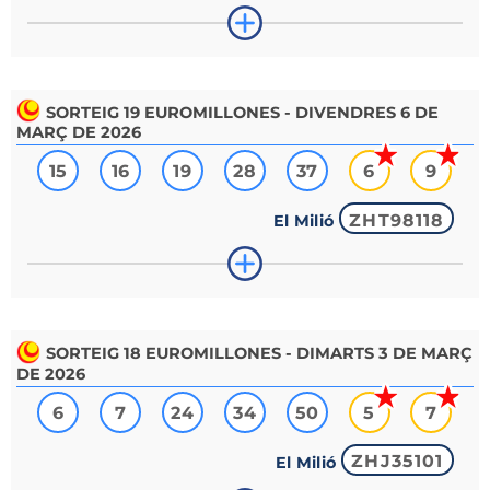
SORTEIG
19
EUROMILLONES - DIVENDRES 6 DE
MARÇ DE 2026
15
16
19
28
37
6
9
ZHT98118
El Milió
SORTEIG
18
EUROMILLONES - DIMARTS 3 DE MARÇ
DE 2026
6
7
24
34
50
5
7
ZHJ35101
El Milió