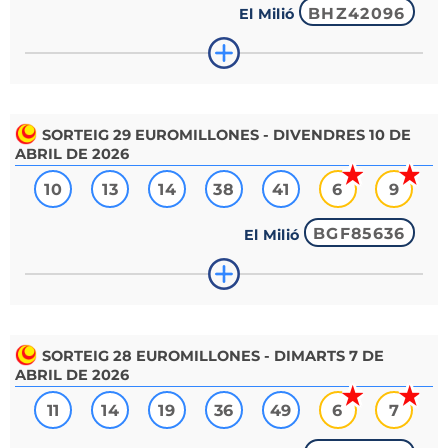
BHZ42096
El Milió
SORTEIG
29
EUROMILLONES - DIVENDRES 10 DE
ABRIL DE 2026
10
13
14
38
41
6
9
BGF85636
El Milió
SORTEIG
28
EUROMILLONES - DIMARTS 7 DE
ABRIL DE 2026
11
14
19
36
49
6
7