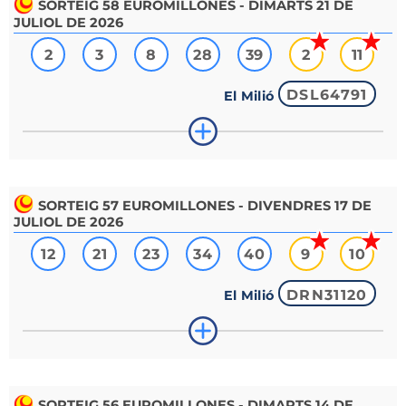
SORTEIG
58
EUROMILLONES - DIMARTS 21 DE
JULIOL DE 2026
2
3
8
28
39
2
11
DSL64791
El Milió
SORTEIG
57
EUROMILLONES - DIVENDRES 17 DE
JULIOL DE 2026
12
21
23
34
40
9
10
DRN31120
El Milió
SORTEIG
56
EUROMILLONES - DIMARTS 14 DE