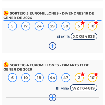
SORTEIG
5
EUROMILLONES - DIVENDRES 16 DE
GENER DE 2026
5
17
24
29
50
5
10
XCQ54823
El Milió
SORTEIG
4
EUROMILLONES - DIMARTS 13 DE
GENER DE 2026
6
10
18
44
47
2
10
WZT04819
El Milió