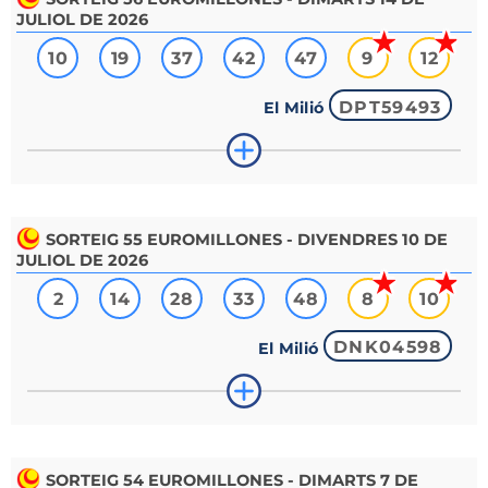
JULIOL DE 2026
10
19
37
42
47
9
12
DPT59493
El Milió
SORTEIG
55
EUROMILLONES - DIVENDRES 10 DE
JULIOL DE 2026
2
14
28
33
48
8
10
DNK04598
El Milió
SORTEIG
54
EUROMILLONES - DIMARTS 7 DE