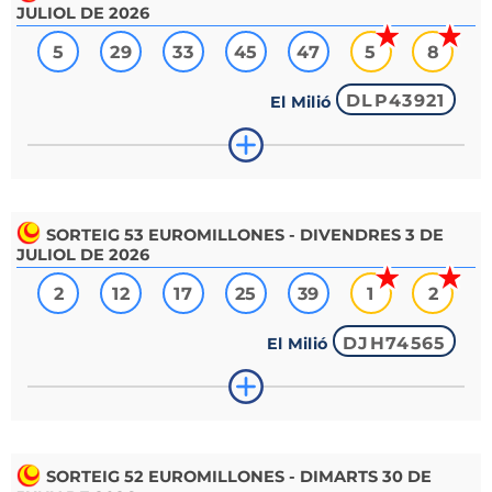
JULIOL DE 2026
5
29
33
45
47
5
8
DLP43921
El Milió
SORTEIG
53
EUROMILLONES - DIVENDRES 3 DE
JULIOL DE 2026
2
12
17
25
39
1
2
DJH74565
El Milió
SORTEIG
52
EUROMILLONES - DIMARTS 30 DE