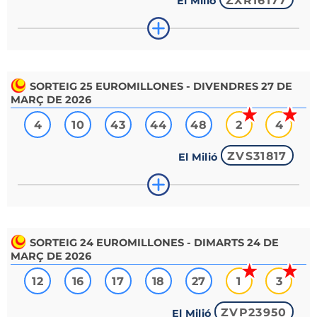
ZXR16177
El Milió
SORTEIG
25
EUROMILLONES - DIVENDRES 27 DE
MARÇ DE 2026
4
10
43
44
48
2
4
ZVS31817
El Milió
SORTEIG
24
EUROMILLONES - DIMARTS 24 DE
MARÇ DE 2026
12
16
17
18
27
1
3
ZVP23950
El Milió