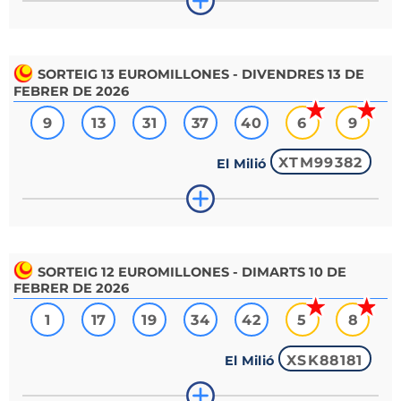
SORTEIG
13
EUROMILLONES - DIVENDRES 13 DE
FEBRER DE 2026
9
13
31
37
40
6
9
XTM99382
El Milió
SORTEIG
12
EUROMILLONES - DIMARTS 10 DE
FEBRER DE 2026
1
17
19
34
42
5
8
XSK88181
El Milió