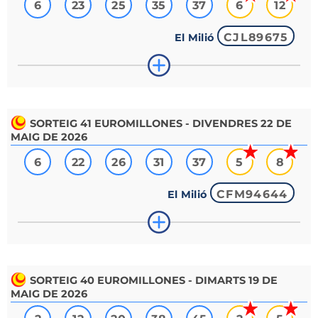
6
23
25
35
37
6
12
CJL89675
El Milió
SORTEIG
41
EUROMILLONES - DIVENDRES 22 DE
MAIG DE 2026
6
22
26
31
37
5
8
CFM94644
El Milió
SORTEIG
40
EUROMILLONES - DIMARTS 19 DE
MAIG DE 2026