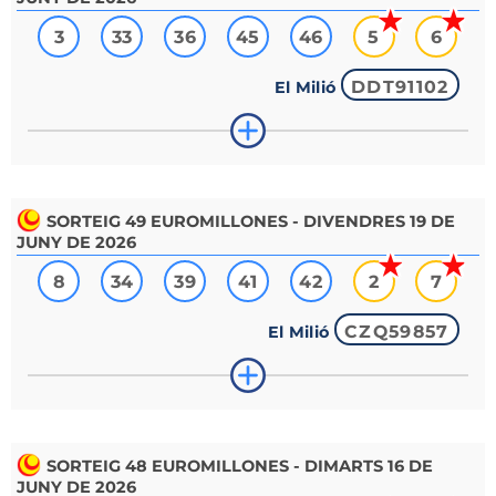
3
33
36
45
46
5
6
DDT91102
El Milió
SORTEIG
49
EUROMILLONES - DIVENDRES 19 DE
JUNY DE 2026
8
34
39
41
42
2
7
CZQ59857
El Milió
SORTEIG
48
EUROMILLONES - DIMARTS 16 DE
JUNY DE 2026