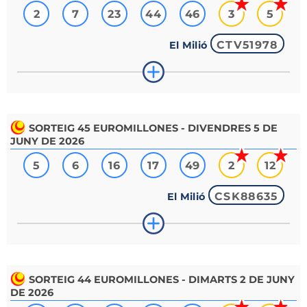
2
7
23
44
46
3
5
CTV51978
El Milió
SORTEIG
45
EUROMILLONES - DIVENDRES 5 DE
JUNY DE 2026
5
6
16
17
49
2
12
CSK88635
El Milió
SORTEIG
44
EUROMILLONES - DIMARTS 2 DE JUNY
DE 2026