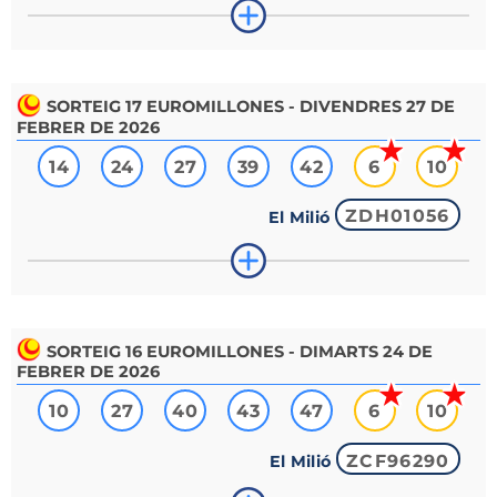
SORTEIG
17
EUROMILLONES - DIVENDRES 27 DE
FEBRER DE 2026
14
24
27
39
42
6
10
ZDH01056
El Milió
SORTEIG
16
EUROMILLONES - DIMARTS 24 DE
FEBRER DE 2026
10
27
40
43
47
6
10
ZCF96290
El Milió