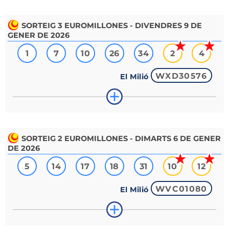
SORTEIG
3
EUROMILLONES - DIVENDRES 9 DE
GENER DE 2026
1
7
10
26
34
2
4
WXD30576
El Milió
SORTEIG
2
EUROMILLONES - DIMARTS 6 DE GENER
DE 2026
5
14
17
18
31
10
12
WVC01080
El Milió