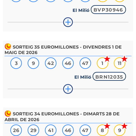
BVP30946
El Milió
SORTEIG
35
EUROMILLONES - DIVENDRES 1 DE
MAIG DE 2026
3
9
42
46
47
1
11
BRN12035
El Milió
SORTEIG
34
EUROMILLONES - DIMARTS 28 DE
ABRIL DE 2026
26
29
41
46
47
8
9