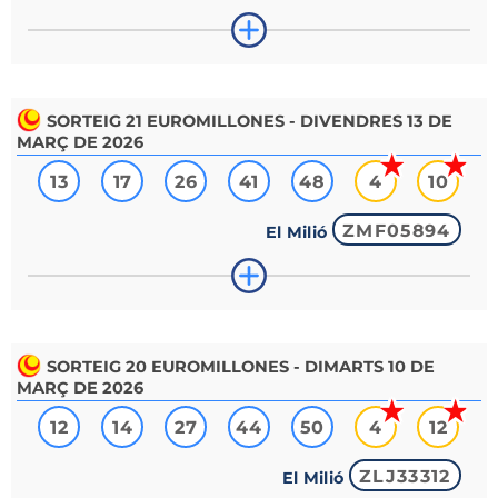
SORTEIG
21
EUROMILLONES - DIVENDRES 13 DE
MARÇ DE 2026
13
17
26
41
48
4
10
ZMF05894
El Milió
SORTEIG
20
EUROMILLONES - DIMARTS 10 DE
MARÇ DE 2026
12
14
27
44
50
4
12
ZLJ33312
El Milió